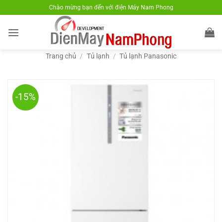
Bỏ
Chào mừng bạn đến với điện Máy Nam Phong
qua
nội
dung
Trang chủ
/
Tủ lạnh
/
Tủ lạnh Panasonic
-15%