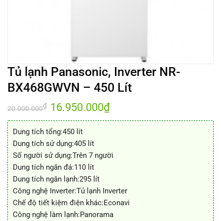
Tủ lạnh Panasonic, Inverter NR-
BX468GWVN – 450 Lít
Giá
16.950.000
₫
Giá
₫
20.000.000
gốc
hiện
là:
tại
20.000.000₫.
là:
Dung tích tổng:450 lít
16.950.000₫.
Dung tích sử dụng:405 lít
Số người sử dụng:Trên 7 người
Dung tích ngăn đá:110 lít
Dung tích ngăn lạnh:295 lít
Công nghệ Inverter:Tủ lạnh Inverter
Chế độ tiết kiệm điện khác:Econavi
Công nghệ làm lạnh:Panorama