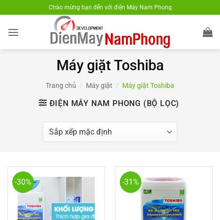
Bỏ
Chào mừng bạn đến với điện Máy Nam Phong
qua
nội
dung
Máy giặt Toshiba
Trang chủ
/
Máy giặt
/
Máy giặt Toshiba
ĐIỆN MÁY NAM PHONG (BỘ LỌC)
-30%
-31%