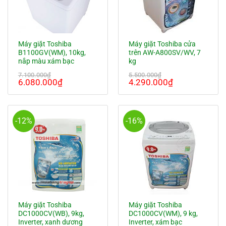
Máy giặt Toshiba
Máy giặt Toshiba cửa
B1100GV(WM), 10kg,
trên AW-A800SV/WV, 7
nắp màu xám bạc
kg
7.100.000
₫
5.500.000
₫
Giá
Giá
Giá
Giá
6.080.000
₫
4.290.000
₫
gốc
hiện
gốc
hiện
là:
tại
là:
tại
7.100.000₫.
là:
5.500.000₫.
là:
6.080.000₫.
4.290.000₫.
-12%
-16%
Máy giặt Toshiba
Máy giặt Toshiba
DC1000CV(WB), 9kg,
DC1000CV(WM), 9 kg,
Inverter, xanh dương
Inverter, xám bạc