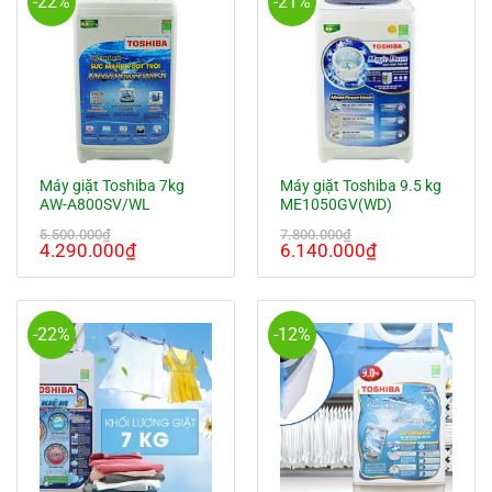
-22%
-21%
Máy giặt Toshiba 7kg
Máy giặt Toshiba 9.5 kg
AW-A800SV/WL
ME1050GV(WD)
5.500.000
₫
7.800.000
₫
Giá
Giá
Giá
Giá
4.290.000
₫
6.140.000
₫
gốc
hiện
gốc
hiện
là:
tại
là:
tại
5.500.000₫.
là:
7.800.000₫.
là:
4.290.000₫.
6.140.000₫.
-22%
-12%