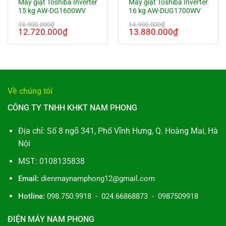
Máy giặt Toshiba Inverter
Máy giặt Toshiba Inverter
15 kg AW-DG1600WV
16 kg AW-DUG1700WV
13.900.000
₫
14.900.000
₫
Giá
Giá
Giá
Giá
12.720.000
₫
13.880.000
₫
gốc
hiện
gốc
hiện
là:
tại
là:
tại
13.900.000₫.
là:
14.900.000₫.
là:
12.720.000₫.
13.880.000
Về chúng tôi
CÔNG TY TNHH KHKT NAM PHONG
Địa chỉ: Số 8 ngõ 341, Phố Vĩnh Hưng, Q. Hoàng Mai, Hà
Nội
MST: 0108135838
Email:
dienmaynamphong12@gmail.com
Hotline:
098.750.9918 - 024.66868873 - 0987509918
ĐIỆN MÁY NAM PHONG