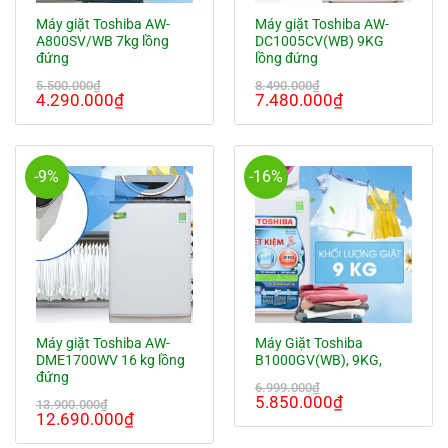
Máy giặt Toshiba AW-
Máy giặt Toshiba AW-
A800SV/WB 7kg lồng
DC1005CV(WB) 9KG
đứng
lồng đứng
5.500.000
₫
8.490.000
₫
Giá
Giá
Giá
Giá
4.290.000
₫
7.480.000
₫
gốc
hiện
gốc
hiện
là:
tại
là:
tại
5.500.000₫.
là:
8.490.000₫.
là:
4.290.000₫.
7.480.000₫.
-9%
-16%
Máy giặt Toshiba AW-
Máy Giặt Toshiba
DME1700WV 16 kg lồng
B1000GV(WB), 9KG,
đứng
6.999.000
₫
Giá
Giá
5.850.000
₫
13.900.000
₫
Giá
Giá
12.690.000
₫
gốc
hiện
gốc
hiện
là:
tại