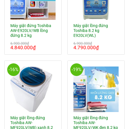
Máy giặt đứng Toshiba
Máy giặt lồng đứng
AW-E920LV/WB lồng
Toshiba 8.2 kg
đứng 8.2 kg
E920LV(WL)
6.900.000
₫
6.900.000
₫
Giá
Giá
Giá
Giá
4.840.000
₫
4.790.000
₫
gốc
hiện
gốc
hiện
là:
tại
là:
tại
6.900.000₫.
là:
6.900.000₫.
là:
4.840.000₫.
4.790.000₫.
-16%
-19%
Máy giặt lồng đứng
Máy giặt lồng đứng
Toshiba AW-
Toshiba AW-
MF920LV(WB) xanh 8.2
MF920LV/WK đen 8.2 kg