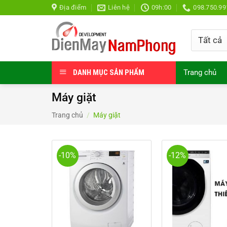
Bỏ
Địa điểm
Liên hệ
09h:00
098.750.99
qua
nội
dung
DANH MỤC SẢN PHẨM
Trang chủ
Máy giặt
Trang chủ
/
Máy giặt
-10%
-12%