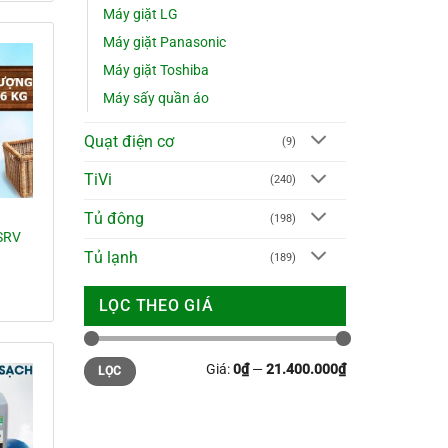
Máy giặt LG
Máy giặt Panasonic
0.000₫.
Máy giặt Toshiba
Máy sấy quần áo
Quạt điện cơ
(9)
TiVi
(240)
Tủ đông
(198)
SRV
Tủ lạnh
(189)
á
LỌC THEO GIÁ
ện
Giá
Giá
.040.000₫.
Giá:
0₫
—
21.400.000₫
LỌC
tối
tối
thiểu
đa