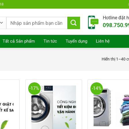
18
Hotline đặt 
Tìm
098.750.9
kiếm:
Tất cả Sản phẩm
Tin tức
Tuyển dụng
Liên hệ
Hiển thị 1–40 
-17%
-14%