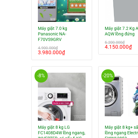
Máy giặt 7.0 kg
Máy giặt 7.2 Kg 
Panasonic NA-
AQW lồng đứng
F70VS9GRV
5.200.000
₫
Giá
Gi
4.150.000
₫
4.900.000
₫
Giá
Giá
gốc
hi
3.980.000
₫
gốc
hiện
là:
tại
là:
tại
5.200.000₫.
là:
4.900.000₫.
là:
4.
3.980.000₫.
-8%
-20%
Máy giặt 8 kg LG
Máy giặt 8 kg+ s
FC1408D4W lồng ngang,
lồng ngang Elect