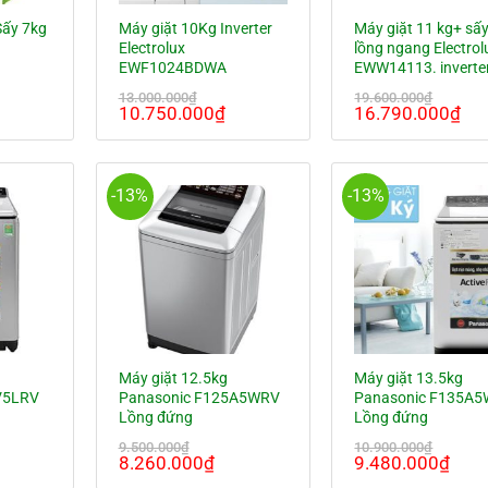
Sấy 7kg
Máy giặt 10Kg Inverter
Máy giặt 11 kg+ sấ
Electrolux
lồng ngang Electrol
EWF1024BDWA
EWW14113. inverte
13.000.000
₫
19.600.000
₫
iá
Giá
Giá
Giá
Gi
10.750.000
₫
16.790.000
₫
iện
gốc
hiện
gốc
hi
ại
là:
tại
là:
tại
à:
13.000.000₫.
là:
19.600.000₫.
là:
0.300.000₫.
10.750.000₫.
16
-13%
-13%
Máy giặt 12.5kg
Máy giặt 13.5kg
V5LRV
Panasonic F125A5WRV
Panasonic F135A
Lồng đứng
Lồng đứng
9.500.000
₫
10.900.000
₫
á
Giá
Giá
Giá
Giá
8.260.000
₫
9.480.000
₫
ện
gốc
hiện
gốc
hiện