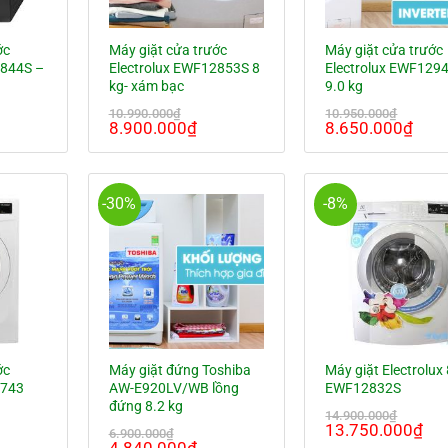
ớc
Máy giặt cửa trước
Máy giặt cửa trước
2844S –
Electrolux EWF12853S 8
Electrolux EWF129
kg- xám bạc
9.0 kg
10.990.000
₫
10.950.000
₫
á
Giá
Giá
Giá
Giá
8.900.000
₫
8.650.000
₫
ện
gốc
hiện
gốc
hiện
là:
tại
là:
tại
10.990.000₫.
là:
10.950.000₫.
là:
390.000₫.
8.900.000₫.
8.65
-30%
-8%
ớc
Máy giặt đứng Toshiba
Máy giặt Electrolux 
0743
AW-E920LV/WB lồng
EWF12832S
đứng 8.2 kg
14.900.000
₫
Giá
Gi
13.750.000
₫
6.900.000
₫
á
Giá
Giá
gốc
hi