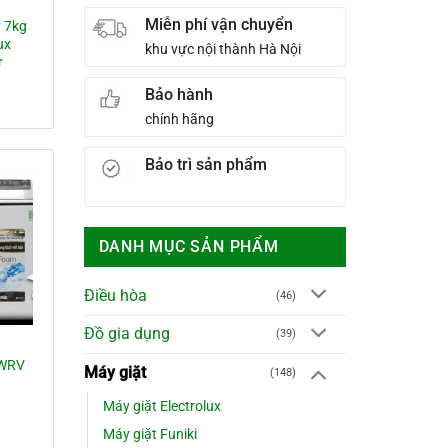
Miễn phí vận chuyển
y 7kg
ux
khu vực nội thành Hà Nội
r
Bảo hành
á
ện
chính hãng
Bảo trì sản phẩm
.790.000₫.
DANH MỤC SẢN PHẨM
Điều hòa
(46)
Đồ gia dụng
(39)
5WRV
Máy giặt
(148)
Máy giặt Electrolux
Máy giặt Funiki