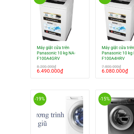
Máy giặt cửa trên
Máy giặt cửa trê
Panasonic 10 kg NA-
Panasonic 10 kg
F100A4GRV
F100A4HRV
8.200.000
₫
7.800.000
₫
Giá
Giá
Giá
Gi
6.490.000
₫
6.080.000
₫
gốc
hiện
gốc
hi
là:
tại
là:
tại
8.200.000₫.
là:
7.800.000₫.
là:
6.490.000₫.
6.
-19%
-15%