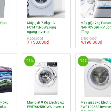
AQua
Máy giặt 7.5kg LG
Máy giặt 7kg Panas
FC1475N5W2 lồng
NAF70VG9HRV Lồ
ngang Inverter
đứng
á
9.200.000
₫
5.500.000
₫
ện
Giá
Giá
Giá
Giá
7.150.000
₫
4.190.000
₫
gốc
hiện
gốc
hiện
là:
tại
là:
tại
150.000₫.
9.200.000₫.
là:
5.500.000₫.
là:
7.150.000₫.
4.19
-21%
-14%
ấy 5kg
Máy giặt 9 Kg Electrolux
Máy giặt 9kg Electr
rolux
EWF9025BQWA Inverter
EWF12938S Inverter