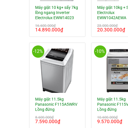
Máy giặt 10 kg+ sấy 7kg
Máy giặt 10kg + 
lồng ngang Inverter
Electrolux
Electrolux EWW14023
EWW1042AEWA
16.600.000
₫
23.000.000
₫
Giá
Giá
Giá
G
14.890.000
₫
20.300.000
₫
gốc
hiện
gốc
h
là:
tại
là:
t
16.600.000₫.
là:
23.000.000₫.
l
14.890.000₫.
2
-12%
-10%
Máy giặt 11.5kg
Máy giặt 11.5kg
Panasonic F115A5WRV
Panasonic F115
Lồng đứng
Lồng đứng
8.600.000
₫
10.600.000
₫
Giá
Giá
Giá
Gi
7.590.000
₫
9.570.000
₫
gốc
hiện
gốc
hi