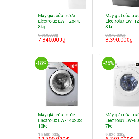
Máy giặt cửa trước
Máy giặt cửa trư
Electrolux EWF12844,
Electrolux EWF1
8kg
8 kg
9.060.000
₫
9.870.000
₫
Giá
Giá
Giá
Gi
7.340.000
₫
8.390.000
₫
gốc
hiện
gốc
hi
là:
tại
là:
tại
9.060.000₫.
là:
9.870.000₫.
là:
7.340.000₫.
8.
-18%
-25%
Máy giặt cửa trước
Máy giặt cửa trư
Electrolux EWF14023S
Electrolux EWF8
10kg
7kg
15.600.000
₫
9.020.000
₫
Giá
Giá
Giá
Gi