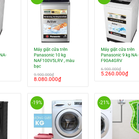
n
Máy giặt cửa trên
Máy giặt cửa trên
 NA-
Panasonic 10 kg
Panasonic 9 kg NA-
NAF100V5LRV , màu
F90A4GRV
bạc
6.900.000
₫
á
Giá
Giá
5.260.000
₫
9.900.000
₫
ện
Giá
Giá
gốc
hiện
8.080.000
₫
gốc
hiện
là:
tại
là:
tại
6.900.000₫.
là:
080.000₫.
9.900.000₫.
là:
5.26
8.080.000₫.
-19%
-21%