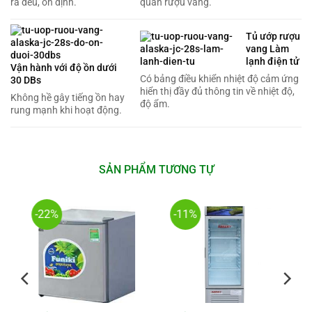
ra đều, ổn định.
quản rượu vang.
Tủ ướp rượu
vang Làm
lạnh điện tử
Vận hành với độ ồn dưới
Có bảng điều khiển nhiệt độ cảm ứng
30 DBs
hiển thị đầy đủ thông tin về nhiệt độ,
Không hề gây tiếng ồn hay
độ ẩm.
rung mạnh khi hoạt động.
SẢN PHẨM TƯƠNG TỰ
-22%
-11%