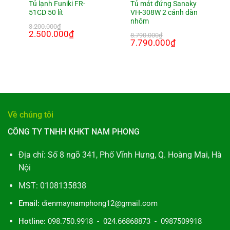
Tủ lạnh Funiki FR-
Tủ mát đứng Sanaky
51CD 50 lít
VH-308W 2 cánh dàn
nhôm
3.200.000
₫
Giá
2.500.000
₫
Giá
8.790.000
₫
gốc
hiện
Giá
7.790.000
₫
Giá
là:
tại
gốc
hiện
000₫.
3.200.000₫.
là:
là:
tại
2.500.000₫.
8.790.000₫.
là:
7.790.000₫.
Về chúng tôi
CÔNG TY TNHH KHKT NAM PHONG
Địa chỉ: Số 8 ngõ 341, Phố Vĩnh Hưng, Q. Hoàng Mai, Hà
Nội
MST: 0108135838
Email:
dienmaynamphong12@gmail.com
Hotline:
098.750.9918 - 024.66868873 - 0987509918