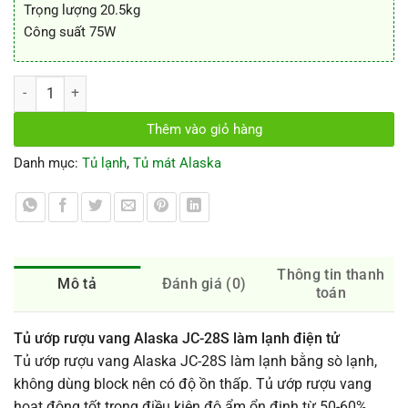
Trọng lượng 20.5kg
Công suất 75W
Tủ mát Alaska JC28S (JC-28S) – 28 chai số lượng
Thêm vào giỏ hàng
Danh mục:
Tủ lạnh
,
Tủ mát Alaska
Thông tin thanh
Mô tả
Đánh giá (0)
toán
Tủ ướp rượu vang Alaska JC-28S làm lạnh điện tử
Tủ ướp rượu vang Alaska JC-28S làm lạnh bằng sò lạnh,
không dùng block nên có độ ồn thấp. Tủ ướp rượu vang
hoạt động tốt trong điều kiện độ ẩm ổn định từ 50-60%