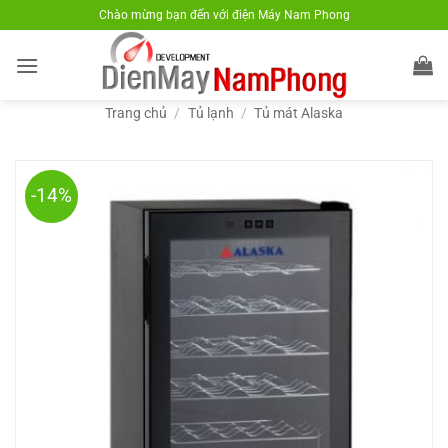
Bỏ
Chào mừng bạn đến với điện Máy Nam Phong
qua
nội
dung
Trang chủ
/
Tủ lạnh
/
Tủ mát Alaska
-14%