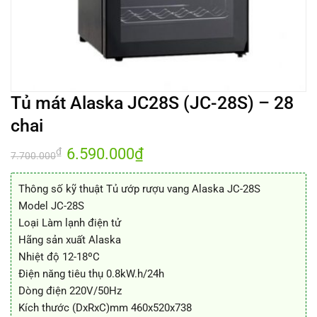
Tủ mát Alaska JC28S (JC-28S) – 28
chai
Giá
6.590.000
₫
Giá
₫
7.700.000
gốc
hiện
là:
tại
7.700.000₫.
là:
Thông số kỹ thuật Tủ ướp rượu vang Alaska JC-28S
6.590.000₫.
Model JC-28S
Loại Làm lạnh điện tử
Hãng sản xuất Alaska
Nhiệt độ 12-18ºC
Điện năng tiêu thụ 0.8kW.h/24h
Dòng điện 220V/50Hz
Kích thước (DxRxC)mm 460x520x738