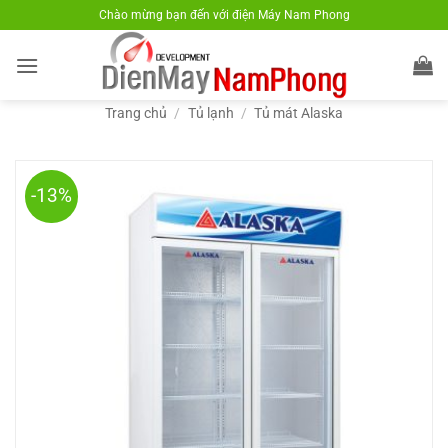
Bỏ
Chào mừng bạn đến với điện Máy Nam Phong
qua
nội
dung
Trang chủ
/
Tủ lạnh
/
Tủ mát Alaska
-13%