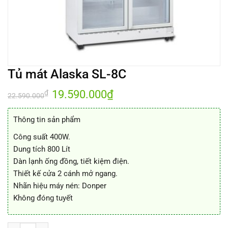
Tủ mát Alaska SL-8C
Giá
19.590.000
₫
Giá
₫
22.590.000
gốc
hiện
là:
tại
22.590.000₫.
là:
Thông tin sản phẩm
19.590.000₫.
Công suất 400W.
Dung tích 800 Lít
Dàn lạnh ống đồng, tiết kiệm điện.
Thiết kế cửa 2 cánh mở ngang.
Nhãn hiệu máy nén: Donper
Không đóng tuyết
Tủ mát Alaska SL-8C số lượng