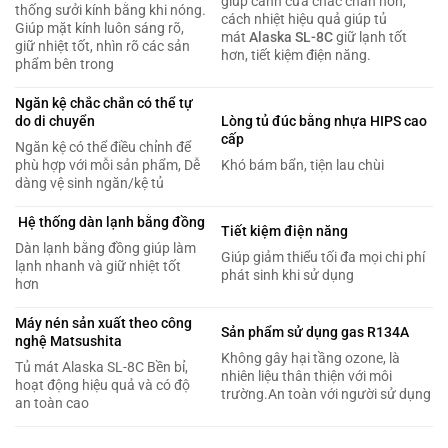
giúp cánh cửa chắc chắn hơn,
thống sưởi kính bằng khi nóng.
cách nhiệt hiệu quả giúp tủ
Giúp mặt kính luôn sáng rõ,
mát
Alaska SL-8C
giữ lạnh tốt
giữ nhiệt tốt, nhìn rõ các sản
hơn, tiết kiệm điện năng.
phẩm bên trong
Ngăn kệ chắc chắn có thể tự
do di chuyển
Lòng tủ đúc bằng nhựa HIPS cao
cấp
Ngăn kệ có thể điều chỉnh để
phù hợp với mỗi sản phẩm, Dễ
Khó bám bẩn, tiện lau chùi
dàng vệ sinh ngăn/kệ tủ
Hệ thống dàn lạnh bằng đồng
Tiết kiệm điện năng
Dàn lạnh bằng đồng giúp làm
Giúp giảm thiểu tối đa mọi chi phí
lạnh nhanh và giữ nhiệt tốt
phát sinh khi sử dụng
hơn
Máy nén sản xuất theo công
Sản phẩm sử dụng gas R134A
nghệ Matsushita
Không gây hại tầng ozone, là
Tủ mát Alaska SL-8C Bền bỉ,
nhiên liệu thân thiện với môi
hoạt động hiệu quả và có độ
trường.An toàn với người sử dụng
an toàn cao