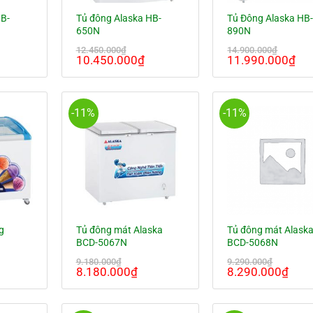
HB-
Tủ đông Alaska HB-
Tủ Đông Alaska HB
650N
890N
12.450.000
₫
14.900.000
₫
á
Giá
Giá
Giá
Gi
10.450.000
₫
11.990.000
₫
ện
gốc
hiện
gốc
hi
là:
tại
là:
tại
12.450.000₫.
là:
14.900.000₫.
là:
250.000₫.
10.450.000₫.
11
-11%
-11%
g
Tủ đông mát Alaska
Tủ đông mát Alask
BCD-5067N
BCD-5068N
9.180.000
₫
9.290.000
₫
iá
Giá
Giá
Giá
Giá
8.180.000
₫
8.290.000
₫
iện
gốc
hiện
gốc
hiện
ại
là:
tại
là:
tại
à:
9.180.000₫.
là:
9.290.000₫.
là: