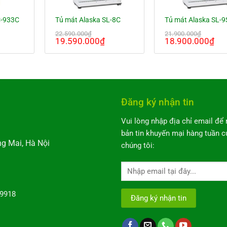
C-933C
Tủ mát Alaska SL-8C
Tủ mát Alaska SL-9
22.590.000
₫
21.900.000
₫
iá
Giá
Giá
Giá
Gi
19.590.000
₫
18.900.000
₫
iện
gốc
hiện
gốc
hi
ại
là:
tại
là:
tại
à:
22.590.000₫.
là:
21.900.000₫.
là:
2.490.000₫.
19.590.000₫.
18
Đăng ký nhận tin
Vui lòng nhập địa chỉ email để
bản tin khuyến mại hàng tuần c
ng Mai, Hà Nội
chúng tôi:
09918