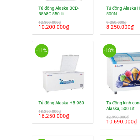
Tủ đông Alaska BCD-
Tủ đông Alaska 
5568C 550 lít
500N
12.300.000
₫
9.250.000
₫
Giá
Giá
Giá
Gi
10.200.000
₫
8.250.000
₫
gốc
hiện
gốc
hi
là:
tại
là:
tại
12.300.000₫.
là:
9.250.000₫.
là:
10.200.000₫.
8.
-11%
-18%
Tủ đông kính con
Tủ đông Alaska HB-950
Alaska, 500 Lit
18.250.000
₫
Giá
Giá
16.250.000
₫
12.990.000
₫
Giá
G
gốc
hiện
10.690.000
₫
gốc
h
là:
tại
là:
t
18.250.000₫.
là:
12.990.000₫.
l
16.250.000₫.