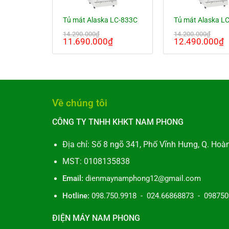
Tủ mát Alaska LC-833C
Tủ mát Alaska L
14.290.000
₫
14.200.000
₫
Giá
Giá
Giá
G
11.690.000
₫
12.490.000
₫
gốc
hiện
gốc
h
là:
tại
là:
t
14.290.000₫.
là:
14.200.000₫.
l
11.690.000₫.
1
Về chúng tôi
CÔNG TY TNHH KHKT NAM PHONG
Địa chỉ: Số 8 ngõ 341, Phố Vĩnh Hưng, Q. Hoà
MST: 0108135838
Email:
dienmaynamphong12@gmail.com
Hotline:
098.750.9918 - 024.66868873 - 09875
ĐIỆN MÁY NAM PHONG