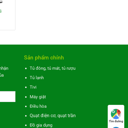
S
á
ện
.900.000₫.
Sản phẩm chính
 nhận
Tủ đông, tủ mát, tủ rượu
ủa
Tủ lạnh
Tivi
Máy giặt
Điều hòa
Quạt điện cơ, quạt trần
Tìm đường
Đồ gia dụng