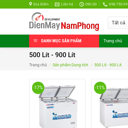
Bỏ
Địa điểm
Liên hệ
09h:00
098.750.99
qua
nội
dung
DANH MỤC SẢN PHẨM
Trang chủ
500 Lít - 900 Lít
Trang chủ
/
Sản phẩm Dung tích
/
500 Lít - 900 Lít
-17%
-11%