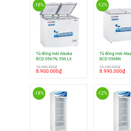
1
-18%
-12%
Tủ đông mát Alaska
Tủ đông mát Ala
BCD-5567N, 550 Lit
BCD-5568N
10.900.000
₫
10.190.000
₫
Giá
Giá
Giá
Gi
8.900.000
₫
8.990.000
₫
gốc
hiện
gốc
hi
là:
tại
là:
tại
10.900.000₫.
là:
10.190.000₫.
là:
8.900.000₫.
8.
-18%
-12%