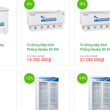
0.690.000₫.
8.180.000₫.
8.29
-9%
-8%
ska
Tủ Đông Nắp Kính
Tủ Đông Nắp Kính
Phẳng Alaska SD-8W
Phẳng Alaska SD-
21.350.000
₫
24.280.000
₫
á
Giá
Giá
Giá
Gi
19.350.000
₫
22.280.000
₫
ện
gốc
hiện
gốc
hi
là:
tại
là:
tại
21.350.000₫.
là:
24.280.000₫.
là:
990.000₫.
19.350.000₫.
22
-13%
-14%