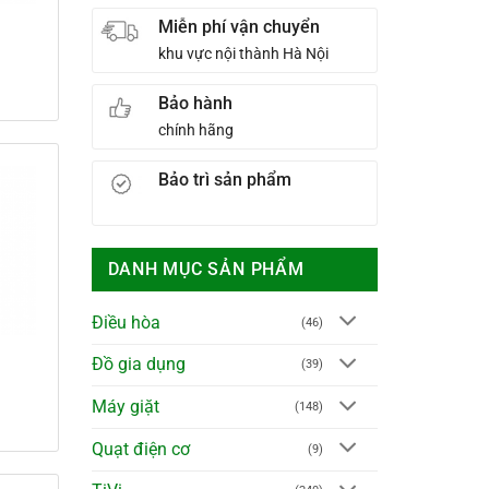
Miễn phí vận chuyển
-
khu vực nội thành Hà Nội
á
Bảo hành
ện
chính hãng
.990.000₫.
Bảo trì sản phẩm
DANH MỤC SẢN PHẨM
Điều hòa
(46)
a
Đồ gia dụng
(39)
Máy giặt
(148)
Quạt điện cơ
(9)