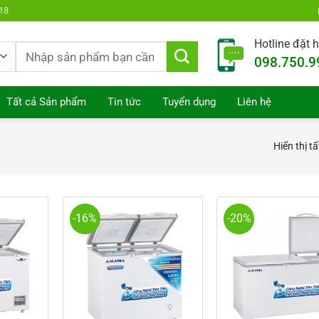
18
Hotline đặt 
Tìm
098.750.9
kiếm:
Tất cả Sản phẩm
Tin tức
Tuyển dụng
Liên hệ
Hiển thị t
-16%
-20%