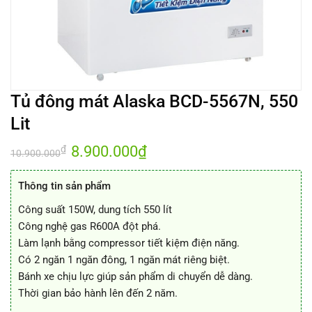
Tủ đông mát Alaska BCD-5567N, 550
Lit
Giá
8.900.000
₫
Giá
₫
10.900.000
gốc
hiện
là:
tại
10.900.000₫.
là:
Thông tin sản phẩm
8.900.000₫.
Công suất 150W, dung tích 550 lít
Công nghệ gas R600A đột phá.
Làm lạnh bằng compressor tiết kiệm điện năng.
Có 2 ngăn 1 ngăn đông, 1 ngăn mát riêng biệt.
Bánh xe chịu lực giúp sản phẩm di chuyển dễ dàng.
Thời gian bảo hành lên đến 2 năm.