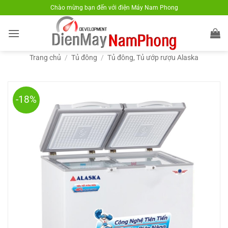
Bỏ
Chào mừng bạn đến với điện Máy Nam Phong
qua
nội
dung
Trang chủ
/
Tủ đông
/
Tủ đông, Tủ ướp rượu Alaska
-18%