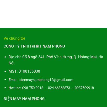
là:
tại
là:
tại
7.700.000₫.
là:
9.300.000₫.
là:
₫.
5.700.000₫.
7.600.000₫.
Về chúng tôi
CÔNG TY TNHH KHKT NAM PHONG
Địa chỉ: Số 8 ngõ 341, Phố Vĩnh Hưng, Q. Hoàng Mai, Hà
Nội
MST: 0108135838
Email:
dienmaynamphong12@gmail.com
Hotline:
098.750.9918 - 024.66868873 - 0987509918
ĐIỆN MÁY NAM PHONG