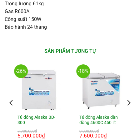
Trọng lượng 61kg
Gas R600A
Công suất 150W
Bảo hành 24 tháng
SẢN PHẨM TƯƠNG TỰ
-26%
-18%
Tủ đông Alaska BD-
Tủ đông Alaska dàn
300
đồng 4600C 450 lít
7.700.000
₫
9.300.000
₫
Giá
5.700.000
₫
Giá
Giá
7.600.000
₫
Giá
gốc
hiện
gốc
hiện