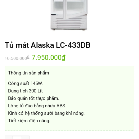
Tủ mát Alaska LC-433DB
Giá
7.950.000
₫
Giá
₫
10.500.000
gốc
hiện
là:
tại
10.500.000₫.
là:
Thông tin sản phẩm
7.950.000₫.
Công suất 145W.
Dung tích 300 Lít
Bảo quản tốt thực phẩm.
Lòng tủ đúc bằng nhựa ABS.
Kính có hệ thống sưởi bằng khí nóng.
Tiết kiệm điện năng.
Tủ mát Alaska LC-433DB số lượng