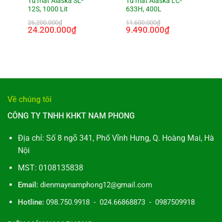
Tủ mát Alaska SL-
Tủ mát Alaska LC-
12S, 1000 Lit
633H, 400L
26.200.000
₫
11.600.000
₫
Giá
24.200.000
₫
Giá
Giá
9.490.000
₫
Giá
gốc
hiện
gốc
hiện
là:
tại
là:
tại
26.200.000₫.
là:
11.600.000₫.
là:
000₫.
24.200.000₫.
9.490.000₫.
Về chúng tôi
CÔNG TY TNHH KHKT NAM PHONG
Địa chỉ: Số 8 ngõ 341, Phố Vĩnh Hưng, Q. Hoàng Mai, Hà
Nội
MST: 0108135838
Email:
dienmaynamphong12@gmail.com
Hotline:
098.750.9918 - 024.66868873 - 0987509918