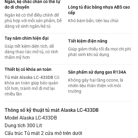
Ngăn, kệ chắc chắn có thể tự
do di chuyển
Lòng tủ đúc bằng nhựa ABS cao
cấp
Ngăn kệ có thể điều chỉnh để
phù hợp với mỗi sản phẩm, Dễ
Khó bám bẩn, tiện lau chùi
dàng vệ sinh ngăn/kệ tủ
Tay nắm chìm hiện đại
Tiết kiệm điện năng
Giúp tiết kiệm diện tích, dễ
Giúp giảm thiểu tối đa mọi chi phí
dàng thao tác mở tủ, có tính
phát sinh khi sử dụng
thẩm mỹ hơn
Thiết bị có khóa an toàn
Sản phẩm sử dụng gas R134A
Tủ mát Alaska LC-433DB
Có
Không gây hại tầng ozone, là
khóa an toàn giúp bảo quản
nhiên liệu thân thiện với môi
tốt hơn, tránh mở đi mở lại
trường
nhiều lần
Thông số kỹ thuật tủ mát Alaska LC-433DB
Model Alaska LC-433DB
Dung tích 300 Lít
Cấu trúc Tủ mát 2 cửa mở trên dưới