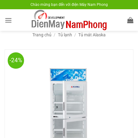
Bỏ
Chào mừng bạn đến với điện Máy Nam Phong
qua
nội
dung
Trang chủ
/
Tủ lạnh
/
Tủ mát Alaska
-24%