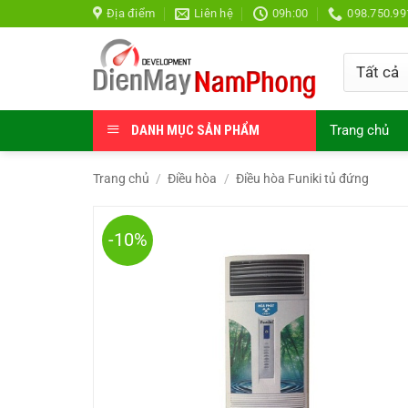
Bỏ
Địa điểm
Liên hệ
09h:00
098.750.99
qua
nội
dung
DANH MỤC SẢN PHẨM
Trang chủ
Trang chủ
/
Điều hòa
/
Điều hòa Funiki tủ đứng
-10%