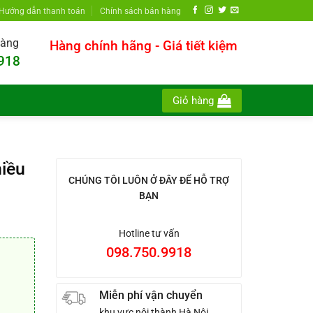
Hướng dẫn thanh toán
Chính sách bán hàng
hàng
Hàng chính hãng - Giá tiết kiệm
918
Giỏ hàng
hiều
CHÚNG TÔI LUÔN Ở ĐÂY ĐỂ HỖ TRỢ
BẠN
Hotline tư vấn
098.750.9918
Miễn phí vận chuyển
khu vực nội thành Hà Nội