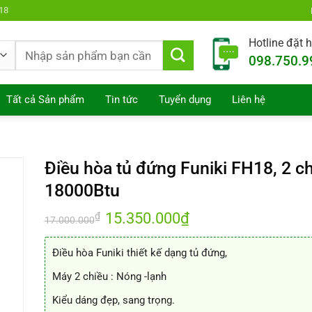
18
Hotline đặt 
Tìm
098.750.9
kiếm:
Tất cả Sản phẩm
Tin tức
Tuyển dụng
Liên hệ
Điều hòa tủ đứng Funiki FH18, 2 c
18000Btu
Giá
15.350.000
₫
Giá
₫
17.000.000
gốc
hiện
là:
tại
17.000.000₫.
là:
Điều hòa Funiki thiết kế dạng tủ đứng,
15.350.000₫.
Máy 2 chiều : Nóng -lạnh
Kiểu dáng đẹp, sang trọng.