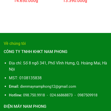
14.650.000
₫
13.390.000
₫
gốc
hiện
gốc
hiện
là:
tại
là:
tại
16.000.000₫.
là:
15.500.000₫.
là:
₫.
14.650.000₫.
13.390.000₫.
Về chúng tôi
CÔNG TY TNHH KHKT NAM PHONG
Địa chỉ: Số 8 ngõ 341, Phố Vĩnh Hưng, Q. Hoàng Mai, Hà
Nội
MST: 0108135838
Email:
dienmaynamphong12@gmail.com
Hotline:
098.750.9918 - 024.66868873 - 0987509918
ĐIỆN MÁY NAM PHONG