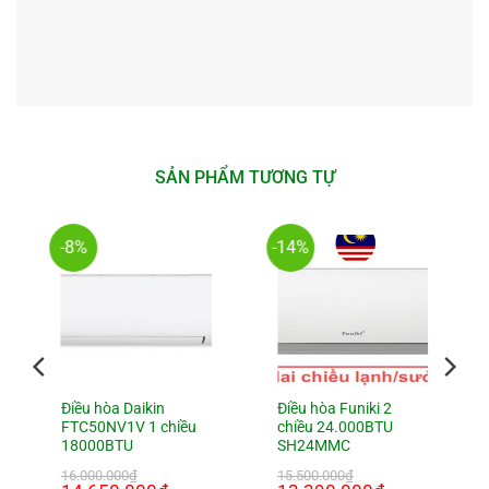
SẢN PHẨM TƯƠNG TỰ
-8%
-14%
Điều hòa Daikin
Điều hòa Funiki 2
FTC50NV1V 1 chiều
chiều 24.000BTU
18000BTU
SH24MMC
16.000.000
₫
15.500.000
₫
Giá
Giá
Giá
Giá