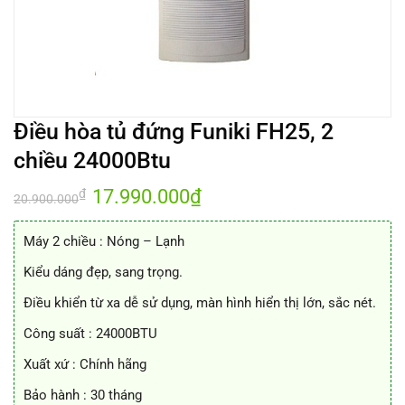
Điều hòa tủ đứng Funiki FH25, 2
chiều 24000Btu
Giá
17.990.000
₫
Giá
₫
20.900.000
gốc
hiện
là:
tại
20.900.000₫.
là:
Máy 2 chiều : Nóng – Lạnh
17.990.000₫.
Kiểu dáng đẹp, sang trọng.
Điều khiển từ xa dễ sử dụng, màn hình hiển thị lớn, sắc nét.
Công suất : 24000BTU
Xuất xứ : Chính hãng
Bảo hành : 30 tháng