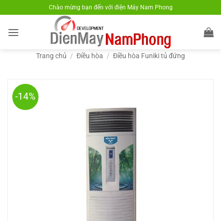
Bỏ
Chào mừng bạn đến với điện Máy Nam Phong
qua
nội
dung
Trang chủ
/
Điều hòa
/
Điều hòa Funiki tủ đứng
-14%