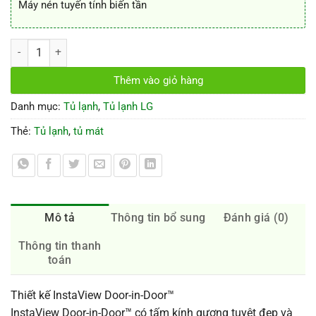
Máy nén tuyến tính biến tần
Tủ lạnh LG Door-in-Door 601 lít GR-X247JS số lượng
Thêm vào giỏ hàng
Danh mục:
Tủ lạnh
,
Tủ lạnh LG
Thẻ:
Tủ lạnh
,
tủ mát
Mô tả
Thông tin bổ sung
Đánh giá (0)
Thông tin thanh
toán
Thiết kế InstaView Door-in-Door™
InstaView Door-in-Door™ có tấm kính gương tuyệt đẹp và