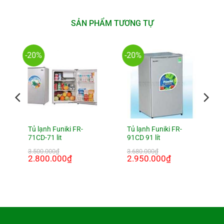
SẢN PHẨM TƯƠNG TỰ
-20%
-20%
Tủ lạnh Funiki FR-
Tủ lạnh Funiki FR-
71CD-71 lit
91CD 91 lít
3.500.000
₫
3.680.000
₫
Giá
2.800.000
₫
Giá
Giá
2.950.000
₫
Giá
gốc
hiện
gốc
hiện
là:
tại
là:
tại
3.500.000₫.
là:
3.680.000₫.
là:
₫.
2.800.000₫.
2.950.000₫.