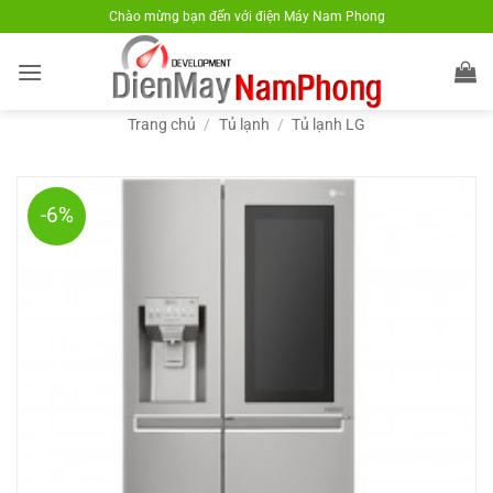
Bỏ
Chào mừng bạn đến với điện Máy Nam Phong
qua
nội
dung
Trang chủ
/
Tủ lạnh
/
Tủ lạnh LG
-6%