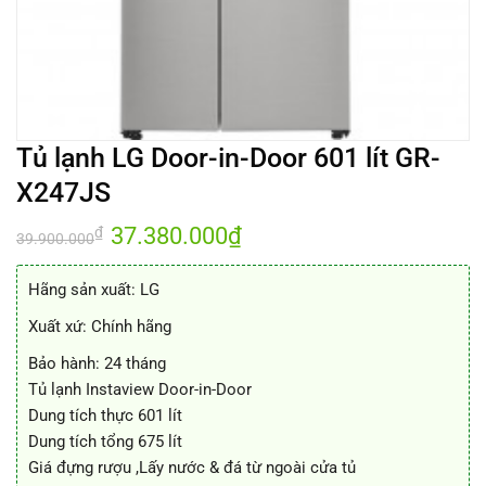
Tủ lạnh LG Door-in-Door 601 lít GR-
X247JS
Giá
37.380.000
₫
Giá
₫
39.900.000
gốc
hiện
là:
tại
39.900.000₫.
là:
Hãng sản xuất: LG
37.380.000₫.
Xuất xứ: Chính hãng
Bảo hành: 24 tháng
Tủ lạnh Instaview Door-in-Door
Dung tích thực 601 lít
Dung tích tổng 675 lít
Giá đựng rượu ,Lấy nước & đá từ ngoài cửa tủ