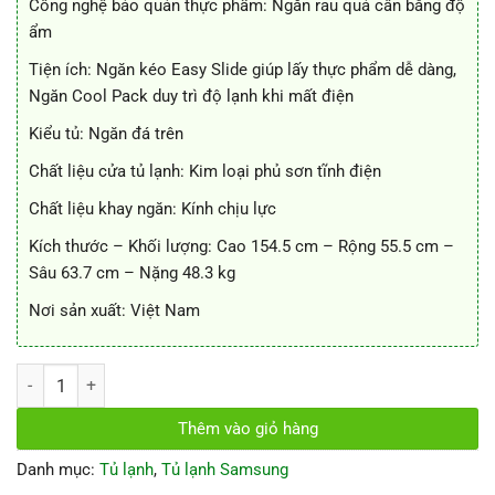
Công nghệ bảo quản thực phẩm: Ngăn rau quả cân bằng độ
ẩm
Tiện ích: Ngăn kéo Easy Slide giúp lấy thực phẩm dễ dàng,
Ngăn Cool Pack duy trì độ lạnh khi mất điện
Kiểu tủ: Ngăn đá trên
Chất liệu cửa tủ lạnh: Kim loại phủ sơn tĩnh điện
Chất liệu khay ngăn: Kính chịu lực
Kích thước – Khối lượng: Cao 154.5 cm – Rộng 55.5 cm –
Sâu 63.7 cm – Nặng 48.3 kg
Nơi sản xuất: Việt Nam
Tủ lạnh Inverter Samsung RT22FARBDSA 234 lít số lượng
Thêm vào giỏ hàng
Danh mục:
Tủ lạnh
,
Tủ lạnh Samsung