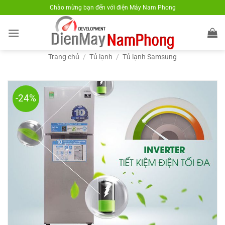
Bỏ
Chào mừng bạn đến với điện Máy Nam Phong
qua
nội
dung
Trang chủ
/
Tủ lạnh
/
Tủ lạnh Samsung
-24%