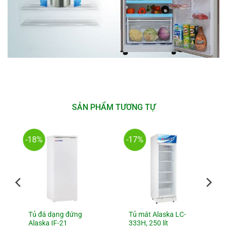
SẢN PHẨM TƯƠNG TỰ
-18%
-17%
Tủ đá dạng đứng
Tủ mát Alaska LC-
Alaska IF-21
333H, 250 lít