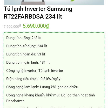
Tủ lạnh Inverter Samsung
RT22FARBDSA 234 lít
Giá
5.690.000
₫
Giá
₫
7.500.000
gốc
hiện
là:
tại
7.500.000₫.
là:
Dung tích tổng: 243 lít
5.690.000₫.
Dung tích sử dụng: 234 lít
Dung tích ngăn đá: 53 lít
Dung tích ngăn lạnh: 181 lít
Công nghệ Inverter: Tủ lạnh Inverter
Điện năng tiêu thụ: ~ 0.8 kW/ngày
Công nghệ làm lạnh: Luồng khí lạnh đa chiều
Công nghệ kháng khuẩn, khử mùi: Bộ lọc than hoạt tính
Deodorizer