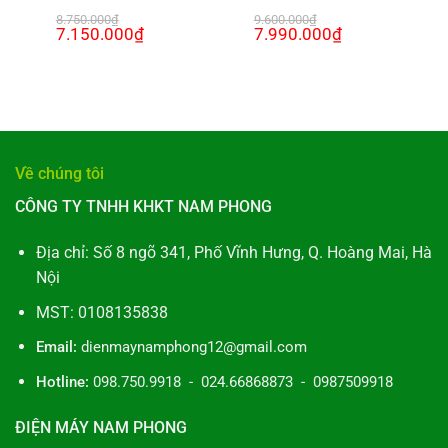
8.750.000
₫
9.600.000
₫
Giá
7.150.000
₫
Giá
Giá
7.990.000
₫
Giá
gốc
hiện
gốc
hiện
là:
tại
là:
tại
8.750.000₫.
là:
9.600.000₫.
là:
₫.
7.150.000₫.
7.990.000₫.
Về chúng tôi
CÔNG TY TNHH KHKT NAM PHONG
Địa chỉ: Số 8 ngõ 341, Phố Vĩnh Hưng, Q. Hoàng Mai, Hà
Nội
MST: 0108135838
Email:
dienmaynamphong12@gmail.com
Hotline:
098.750.9918 - 024.66868873 - 0987509918
ĐIỆN MÁY NAM PHONG