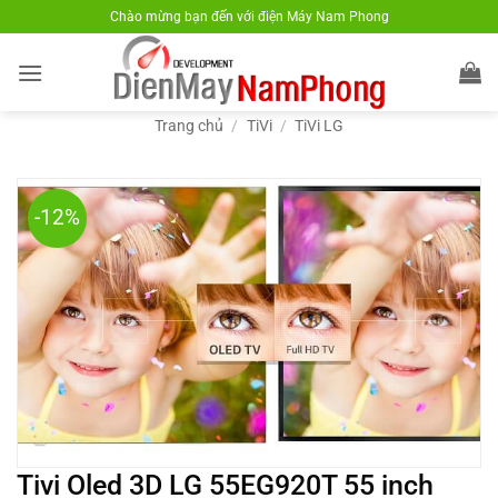
Bỏ
Chào mừng bạn đến với điện Máy Nam Phong
qua
nội
dung
Trang chủ
/
TiVi
/
TiVi LG
-12%
Tivi Oled 3D LG 55EG920T 55 inch