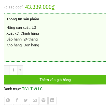
Giá
43.339.000
₫
Giá
₫
49.339.000
gốc
hiện
là:
tại
49.339.000₫.
là:
Thông tin sản phẩm
43.339.000₫.
Hãng sản xuất: LG
Xuất xứ: Chính hãng
Bảo hành: 24 tháng
Kho hàng: Còn hàng
Tivi Oled 3D LG 55EG920T 55 inch số lượng
Thêm vào giỏ hàng
Danh mục:
TiVi
,
TiVi LG