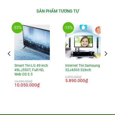
SẢN PHẨM TƯƠNG TỰ
-33%
-15%
Smart Tivi LG 49 inch
Internet Tivi Samsung
49LJ550T, Full HD,
32J4303 32inch
Web OS 3.5
6.890.000
₫
Giá
5.890.000
₫
Giá
15.050.000
₫
gốc
hiện
Giá
10.050.000
₫
Giá
là:
tại
gốc
hiện
6.890.000₫.
là:
là:
tại
5.890.000₫.
15.050.000₫.
là:
10.050.000₫.
000₫.