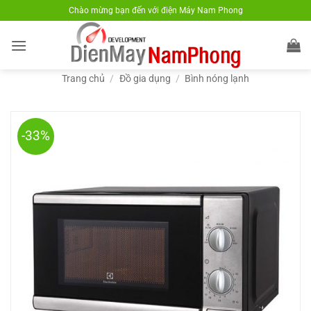
Bỏ
Chào mừng bạn đến với điện Máy Nam Phong
qua
nội
dung
Trang chủ
/
Đồ gia dụng
/
Bình nóng lạnh
-33%