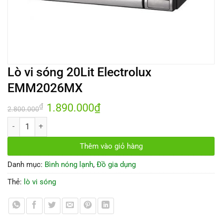
Lò vi sóng 20Lit Electrolux
EMM2026MX
Giá
1.890.000
₫
Giá
₫
2.800.000
gốc
hiện
là:
tại
Lò vi sóng 20Lit Electrolux EMM2026MX số lượng
2.800.000₫.
là:
1.890.000₫.
Thêm vào giỏ hàng
Danh mục:
Bình nóng lạnh
,
Đồ gia dụng
Thẻ:
lò vi sóng