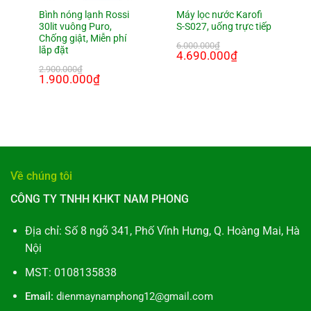
Bình nóng lạnh Rossi
Máy lọc nước Karofi
30lit vuông Puro,
S-S027, uống trực tiếp
Chống giật, Miễn phí
6.000.000
₫
lắp đặt
Giá
4.690.000
₫
Giá
gốc
hiện
2.900.000
₫
là:
tại
Giá
1.900.000
₫
Giá
6.000.000₫.
là:
gốc
hiện
₫.
4.690.000₫.
là:
tại
2.900.000₫.
là:
1.900.000₫.
Về chúng tôi
CÔNG TY TNHH KHKT NAM PHONG
Địa chỉ: Số 8 ngõ 341, Phố Vĩnh Hưng, Q. Hoàng Mai, Hà
Nội
MST: 0108135838
Email:
dienmaynamphong12@gmail.com