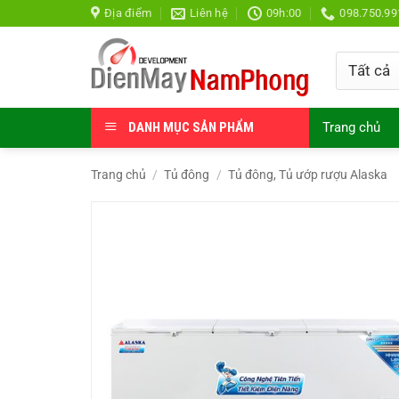
Bỏ
Địa điểm
Liên hệ
09h:00
098.750.99
qua
nội
dung
DANH MỤC SẢN PHẨM
Trang chủ
Trang chủ
/
Tủ đông
/
Tủ đông, Tủ ướp rượu Alaska