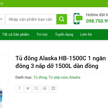
18
Hotline đặt 
Tìm
098.750.9
kiếm:
Tất cả Sản phẩm
Tin tức
Tuyển dụng
Liên hệ
Tủ đông Alaska HB-1500C 1 ngăn
đông 3 nắp dỡ 1500L dàn đồng
Danh mục:
Tủ đông, Tủ ướp rượu Alaska