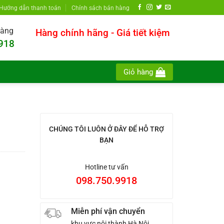
Hướng dẫn thanh toán
Chính sách bán hàng
hàng
Hàng chính hãng - Giá tiết kiệm
918
Giỏ hàng
CHÚNG TÔI LUÔN Ở ĐÂY ĐỂ HỖ TRỢ
BẠN
Hotline tư vấn
098.750.9918
Miễn phí vận chuyển
khu vực nội thành Hà Nội