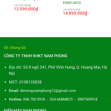
EWW14023
15.200.000
₫
Giá
12.590.000
₫
Giá
16.600.000
₫
gốc
hiện
Giá
14.890.000
₫
Giá
là:
tại
gốc
hiện
₫.
15.200.000₫.
là:
là:
tại
12.590.000₫.
16.600.000₫.
là:
14.890.000₫.
Về chúng tôi
CÔNG TY TNHH KHKT NAM PHONG
Địa chỉ: Số 8 ngõ 341, Phố Vĩnh Hưng, Q. Hoàng Mai, Hà
Nội
MST: 0108135838
Email:
dienmaynamphong12@gmail.com
Hotline:
098.750.9918 - 024.66868873 - 0987509918
ĐIỆN MÁY NAM PHONG