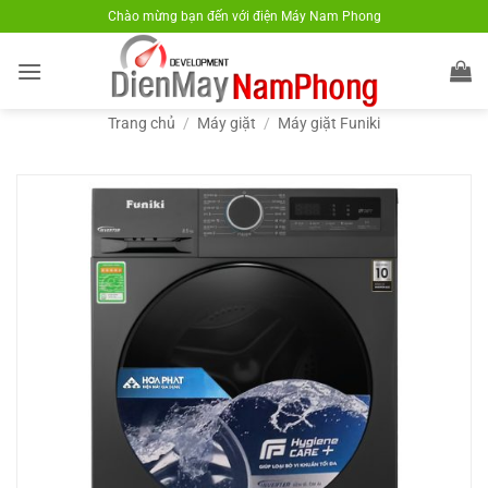
Bỏ
Chào mừng bạn đến với điện Máy Nam Phong
qua
nội
dung
Trang chủ
/
Máy giặt
/
Máy giặt Funiki