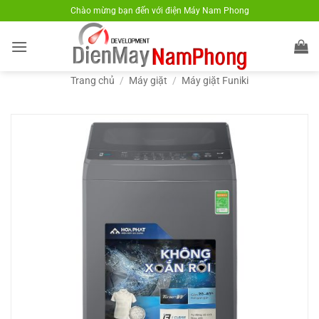
Bỏ
Chào mừng bạn đến với điện Máy Nam Phong
qua
nội
dung
Trang chủ
/
Máy giặt
/
Máy giặt Funiki