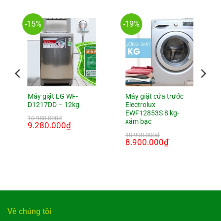
-15%
-19%
Máy giặt LG WF-
Máy giặt cửa trước
D1217DD – 12kg
Electrolux
EWF12853S 8 kg-
10.980.000
₫
xám bạc
Giá
9.280.000
₫
Giá
gốc
hiện
10.990.000
₫
là:
tại
Giá
8.900.000
₫
Giá
10.980.000₫.
là:
gốc
hiện
9.280.000₫.
là:
tại
000₫.
10.990.000₫.
là:
8.900.000₫.
Về chúng tôi